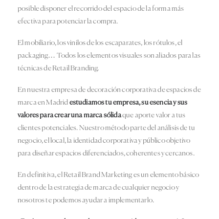
posible disponer el recorrido del espacio de la forma más
efectiva para potenciar la compra.
El mobiliario, los vinilos de los escaparates, los rótulos, el
packaging… Todos los elementos visuales son aliados para las
técnicas de Retail Branding.
En nuestra empresa de decoración corporativa de espacios de
marca en Madrid
estudiamos tu empresa, su esencia y sus
valores para crear una marca sólida
que aporte valor a tus
clientes potenciales. Nuestro método parte del análisis de tu
negocio, el local, la identidad corporativa y público objetivo
para diseñar espacios diferenciados, coherentes y cercanos.
En definitiva, el Retail Brand Marketing es un elemento básico
dentro de la estrategia de marca de cualquier negocio y
nosotros te podemos ayudar a implementarlo.