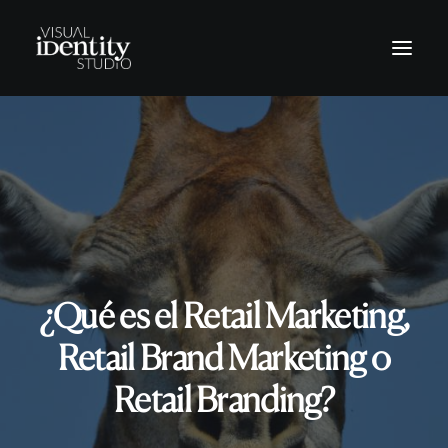
Vinilos
Rótulos
Letras corpóreas
Rotulación Vehículos
Señalética
¿Qué es el Retail Marketing,
Revestimientos
Retail Brand Marketing o
Retail Branding?