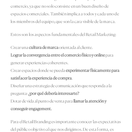
comercio, ya que no solo consiste en un buen diseño de
espacios comerciales. También implica a todos y cada uno de
los miembros del equipo, que son la cara visible de la marca.
Estos son los aspectos fundamentales del Retail Marketing:
Crear una
cultura de marca
orientada al cliente.
Lograr la convergencia entre el comercio físico y online
para
generar experiencias coherentes.
Crear espacios donde se pueda
experimentar físicamente para
satisfacer la experiencia de compra
.
Diseñar una estrategia de comunicación que responda a la
pregunta:
¿por qué debería interesarte?
Dotar de vida al punto de venta para
llamar la atención y
conseguir engagement.
Para el Retail Branding es importante conocer las expectativas
del público objetivo al que nos dirigimos. De esta forma, es