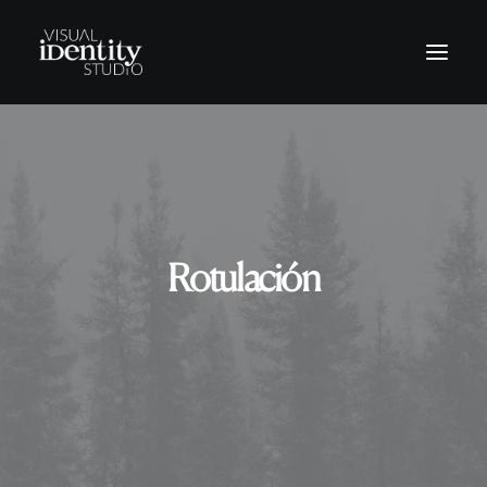
Vinilos
Rótulos
Letras corpóreas
Rotulación
Rotulación Vehículos
Señalética
Revestimientos