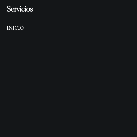
Servicios
INICIO
METODOLOGÍA
LO QUE NECESITES
NUESTROS SERVICIOS
CASOS DE ÉXITO
INSPÍRATE
SOLICITAR PRESUPUESTO
CONTACTO
Información
Aviso legal