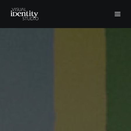
Vinilos
Rótulos
Letras corpóreas
Rotulación Vehículos
Señalética
Revestimientos