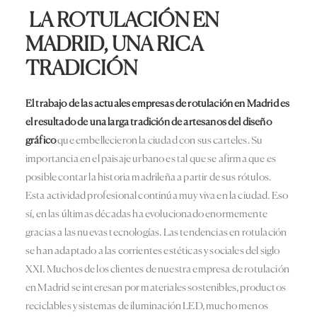
LA ROTULACIÓN EN
MADRID, UNA RICA
TRADICIÓN
El trabajo de las actuales
empresas de rotulación en Madrid
es
el resultado de una larga tradición
de artesanos del diseño
gráfico
que embellecieron la ciudad con sus carteles. Su
importancia en el paisaje urbano es tal que se afirma que es
posible contar la historia madrileña a partir de sus rótulos.
Esta actividad profesional continúa muy viva en la ciudad. Eso
sí, en las últimas décadas ha evolucionado enormemente
gracias a las nuevas tecnologías. Las tendencias en rotulación
se han adaptado a las corrientes estéticas y sociales del siglo
XXI. Muchos de los clientes de nuestra empresa de rotulación
en Madrid se interesan por materiales sostenibles, productos
reciclables y sistemas de iluminación LED, mucho menos