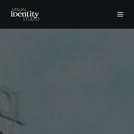
Vinilos
Rótulos
Letras corpóreas
Rotulación Vehículos
Señalética
Revestimientos