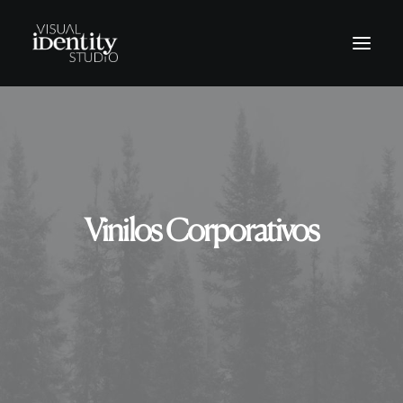
Vinilos
Rótulos
Letras corpóreas
Vinilos Corporativos
Rotulación Vehículos
Señalética
Revestimientos