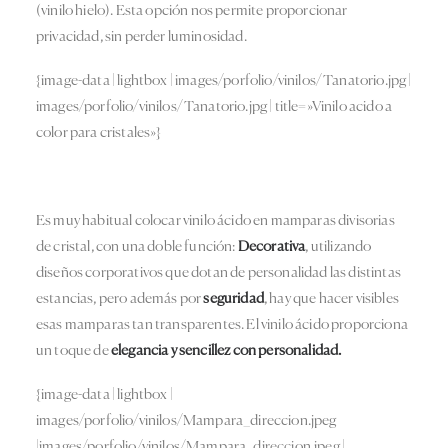
(vinilo hielo). Esta opción nos permite proporcionar
privacidad, sin perder luminosidad.
{image-data | lightbox | images/porfolio/vinilos/Tanatorio.jpg |
images/porfolio/vinilos/Tanatorio.jpg | title=»Vinilo acido a
color para cristales»}
Es muy habitual colocar vinilo ácido en mamparas divisorias
de cristal, con una doble función:
Decorativa
, utilizando
diseños corporativos que dotan de personalidad las distintas
estancias, pero además por
seguridad
, hay que hacer visibles
esas mamparas tan transparentes. El vinilo ácido proporciona
un toque de
elegancia y sencillez con personalidad.
{image-data | lightbox |
images/porfolio/vinilos/Mampara_direccion.jpeg
|images/porfolio/vinilos/Mampara_direccion.jpeg |