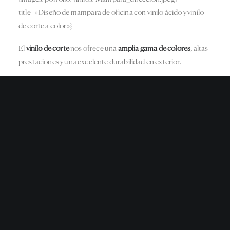
title=»Diseño de mampara de oficina con vinilo ácido y vinilo
de corte a color»}
El
vinilo de corte
nos ofrece una
amplia gama de colores
, altas
prestaciones y una excelente durabilidad en exterior.
Vinilo para oficinas y Locales
comerciales
{image-data | lightbox | images/porfolio/vinilos/Ims.jpg |
images/porfolio/vinilos/Ims.jpg | title=»Vinilos para mamparas
de oficinas»}
El vinilo de
impresión digital o vinilo impreso,
es una lámina de
pvc sobre la que se aplican tintas a través de un plotter de
impresión. Se utiliza cuando queremos
reproducir imágenes