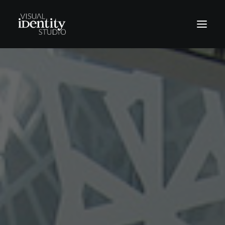
Vinilos
Rótulos
Letras corpóreas
Rotulación Vehículos
Señalética
Revestimientos