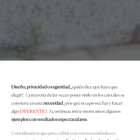
Diseño, privacidad o seguridad,
¿quién dice que haya que
elegir?.
L
a mayoría de las veces poner vinilo en los cristales se
convierte en una
necesidad
¿por qué no aprovechar y hacer
algo
D!FERENTE
?. A continuación te mostramos algunos
ejemplo
s con resultados espectaculares
.
Consideramos que para cubrir esas tres necesidades es