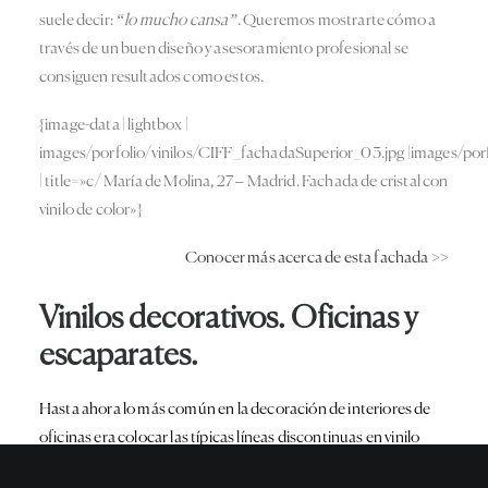
suele decir:
“lo mucho cansa”
. Queremos mostrarte cómo a
través de un buen diseño y asesoramiento profesional se
consiguen resultados como estos.
{image-data | lightbox |
images/porfolio/vinilos/CIFF_fachadaSuperior_03.jpg |images/por
| title=»c/ María de Molina, 27 – Madrid. Fachada de cristal con
vinilo de color»}
Conocer más acerca de esta fachada >>
Vinilos decorativos. Oficinas y
escaparates.
Hasta ahora lo más común en la decoración de interiores de
oficinas era colocar las típicas líneas discontinuas en vinilo
ácido. Cómo comentábamos en el artículo de
vinilos para