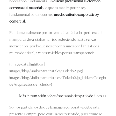
necesario y fundamental un
diseño profesional
, la
elección
correcta del material
y lo que es más importante y
fundamental para nosotros,
mucho criterio corporativo y
comercial
.
Fundamentalmente por un tema de estética los perfiles de la
mamparas de cristal se han ido reduciendo hasta ser casi
inexistentes, por lo que nos encontramos con fantásticos
muros de cristal, a veces invisibles por su transparencia.
{image-data | lightbox |
images/blog/vinilosparacristales/Toledo2.jpg |
images/blog/vinilosparacristales/Toledo2.jpg | title=»Colegio
de Arquitectos de Toledo»}
Más información sobre éste fantástico patio de luces >>
Somos partidarios de que la imagen corporativa debe estar
presente siempre, pero con un cierto sentido, pues como se