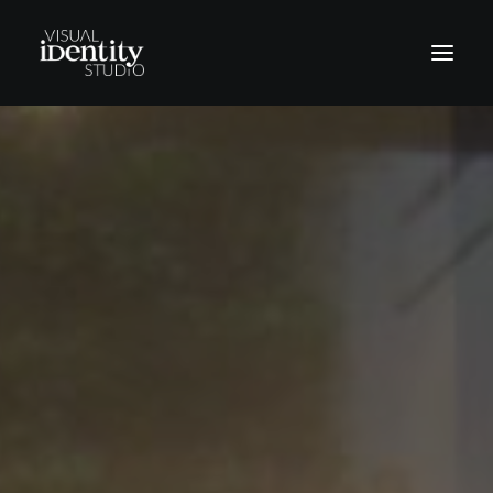
Vinilos
Rótulos
Letras corpóreas
Rotulación Vehículos
Señalética
Revestimientos