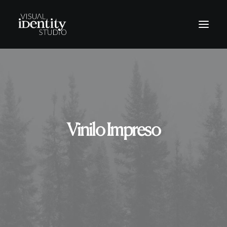
Vinilos
Rótulos
Letras corpóreas
Vinilo Impreso
Rotulación Vehículos
Señalética
Revestimientos