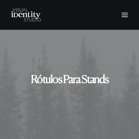
Vinilos
Rótulos
Letras corpóreas
Rótulos Para Stands
Rotulación Vehículos
Señalética
Revestimientos