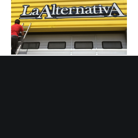
Completan la rotulación exterior, unas
letras corpóreas en
PVC lacado
.