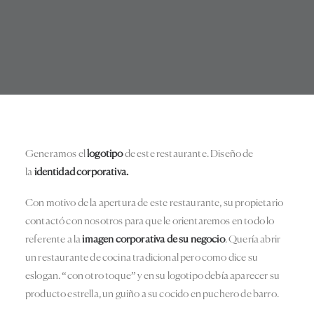
Generamos el
logotipo
de este restaurante. Diseño de
la
identidad corporativa.
Con motivo de la apertura de este restaurante, su propietario
contactó con nosotros para que le orientaremos en todo lo
referente a la
imagen corporativa de su negocio
. Quería abrir
un restaurante de cocina tradicional pero como dice su
eslogan. “con otro toque” y en su logotipo debía aparecer su
producto estrella, un guiño a su cocido en puchero de barro.