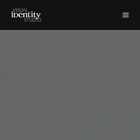
Vinilos
Rótulos
Letras corpóreas
Rotulación Vehículos
Señalética
Revestimientos