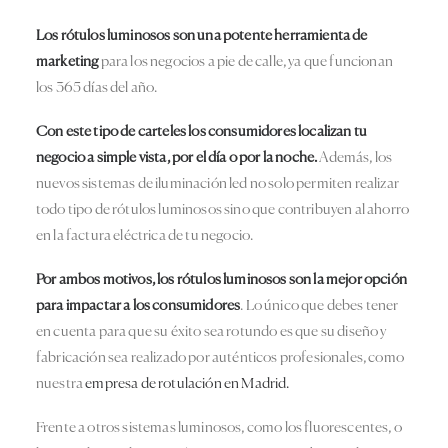
Los
rótulos luminosos
son una potente herramienta de
marketing
para los negocios a pie de calle, ya que funcionan
los 365 días del año.
Con este tipo de carteles los consumidores localizan tu
negocio a simple vista, por el día o por la noche.
Además, los
nuevos sistemas de iluminación led no solo permiten realizar
todo tipo de rótulos luminosos sino que contribuyen al ahorro
en la factura eléctrica de tu negocio.
Por ambos motivos, los rótulos luminosos son la mejor opción
para impactar a los consumidores
. Lo único que debes tener
en cuenta para que su éxito sea rotundo es que su diseño y
fabricación sea realizado por auténticos profesionales, como
nuestra
empresa de rotulación en Madrid.
Frente a otros sistemas luminosos, como los fluorescentes, o