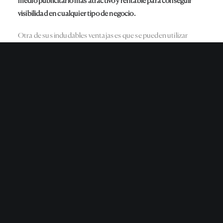
medio publicitario más atractivo y rentable para conseguir
visibilidad en cualquier tipo de negocio.
Otra de sus indudables ventajas es que se pueden utilizar
tanto en las fachadas como en escaparates o en el interior
para crear ambientes muy vistosos y destacar zonas
estratégicas del negocio.
Esto es posible porque los rótulos luminosos se pueden
diseñar con diferentes materiales y colores y con la forma que
desees, incluso puedes reproducir letras corpóreas y logotipos
totalmente fieles a la identidad corporativa de tu empresa.
Si tu negocio no cuenta con un buen cartel que atraiga la
atención de posibles clientes estás perdiendo oportunidades
de venta
. Los rótulos luminosos son una solución eficaz,
llamativa y económica para destacar entre tu competencia.
Nuestra experiencia en rotulación os permite ofrecerte las