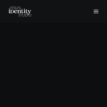
Vinilos
Rótulos
Letras corpóreas
Rotulación Vehículos
Señalética
Revestimientos