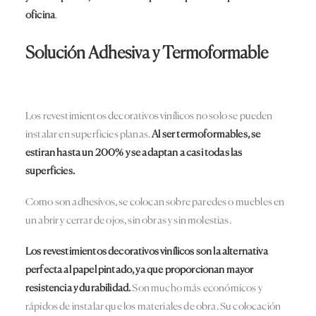
oficina
.
Solución Adhesiva y Termoformable
Los revestimientos decorativos vinílicos no solo se pueden
instalar en superficies planas.
Al ser termoformables, se
estiran hasta un 200% y se adaptan a casi todas las
superficies.
Como son adhesivos, se colocan sobre paredes o muebles en
un abrir y cerrar de ojos, sin obras y sin molestias.
Los revestimientos decorativos vinílicos son la alternativa
perfecta al papel pintado, ya que proporcionan mayor
resistencia y durabilidad.
Son mucho más económicos y
rápidos de instalar que los materiales de obra. Su colocación