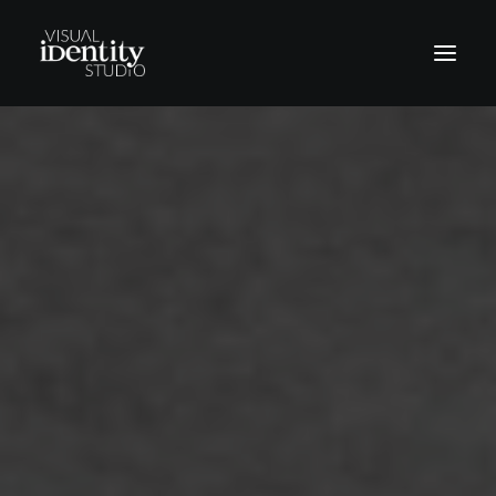
Vinilos
Rótulos
Letras corpóreas
Rotulación Vehículos
Señalética
Revestimientos