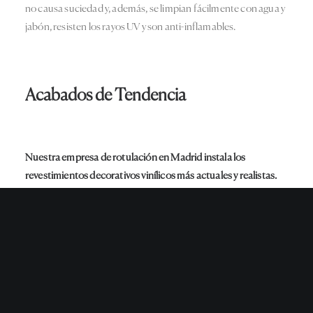
no causa suciedad y, además, se limpian fácilmente con agua y
jabón, resisten los rayos UV y son anti-inflamables.
Acabados de Tendencia
Nuestra
empresa de rotulación en Madrid
instala los
revestimientos decorativos vinílicos más actuales y realistas.
Tanto si prefieres la calidez de la madera o de la piel como si
prefieres un estilo más vanguardista con reproducciones de
metal o colores sólidos, tenemos la solución decorativa que
buscas.
En nuestro catálogo puedes encontrar acabados en símil
nogal, haya, wengué, roble, pizarra, granito, mármol, piel de