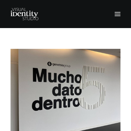
Vinilos
Rótulos
Letras corpóreas
Rotulación Vehículos
Señalética
Revestimientos