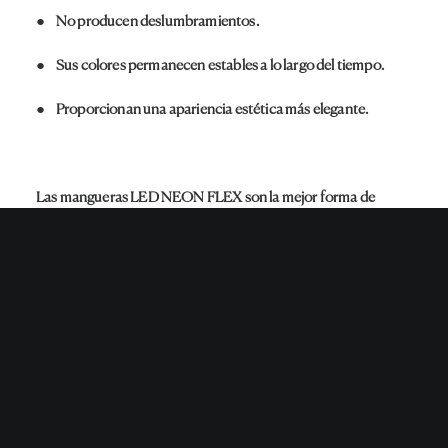
● No producen deslumbramientos.
● Sus colores permanecen estables a lo largo del tiempo.
● Proporcionan una apariencia estética más elegante.
Las mangueras LED NEON FLEX son la mejor forma de
sustituir los tradicionales carteles de neón fabricados en
cristal porque son fáciles de transportar e instalar
. Además,
son prácticamente irrompibles, pequeñas y ligeras. Otra
ventaja es que las tiras se pueden cortar a medida para
reproducir formas de cualquier tamaño y geometría:
logotipos, letras, curvas, esquinas, etc.
Sus características las convierten en un sistema con múltiples
aplicaciones decorativas, tanto para perfilación como para la