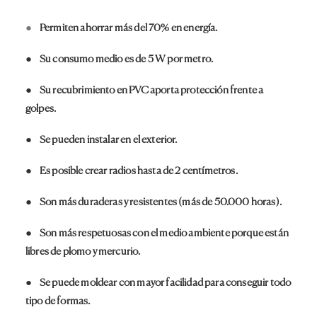
●
Permiten ahorrar más del 70% en energía.
● Su consumo medio es de 5 W por metro.
● Su recubrimiento en PVC aporta protección frente a
golpes.
● Se pueden instalar en el exterior.
● Es posible crear radios hasta de 2 centímetros.
● Son más duraderas y resistentes (más de 50.000 horas).
● Son más respetuosas con el medio ambiente porque están
libres de plomo y mercurio.
● Se puede moldear con mayor facilidad para conseguir todo
tipo de formas.