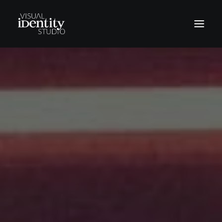
Vinilos
Rótulos
Letras corpóreas
Rotulación Vehículos
Señalética
Revestimientos