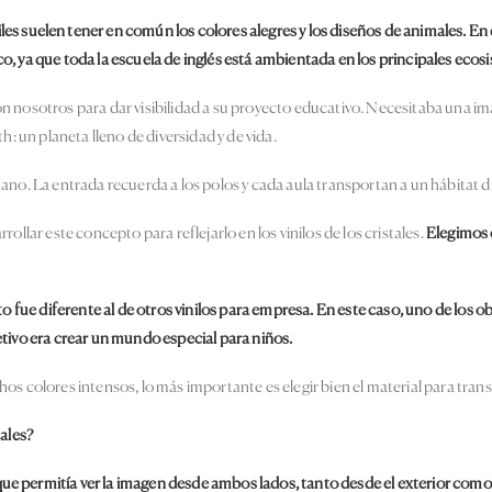
iles suelen tener en común los colores alegres y los diseños de animales. En
, ya que toda la escuela de inglés está ambientada en los principales ecosis
n nosotros para dar visibilidad a su proyecto educativo. Necesitaba una imag
th: un planeta lleno de diversidad y de vida.
ano. La entrada recuerda a los polos y cada aula transportan a un hábitat dife
rollar este concepto para reflejarlo en los vinilos de los cristales.
Elegimos e
nto fue diferente al de otros vinilos para empresa. En este caso, uno de los 
etivo era crear un mundo especial para niños.
olores intensos, lo más importante es elegir bien el material para transmit
tales?
e permitía ver la imagen desde ambos lados, tanto desde el exterior como 