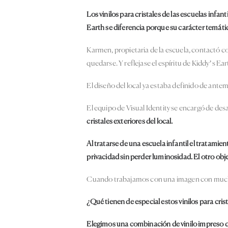
Los
vinilos para cristales
de las escuelas infant
Earth se diferencia porque su carácter temático
Karmen, propietaria de la escuela, contactó co
quedarse. Y reflejase el espíritu de Kiddy’s Ear
El diseño del local ya estaba definido de antem
El equipo de Visual Identity se encargó de desar
cristales exteriores del local.
Al tratarse de una escuela infantil el tratamie
privacidad sin perder luminosidad. El otro obj
Cuando trabajamos con una imagen con muchos c
¿Qué tienen de especial estos vinilos para cris
Elegimos una combinación de vinilo impreso qu