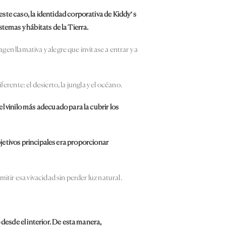
 este caso, la identidad corporativa de Kiddy’s
temas y hábitats de la Tierra.
en llamativa y alegre que invitase a entrar y a
rente: el desierto, la jungla y el océano.
l vinilo más adecuado para la cubrir los
objetivos principales era proporcionar
ir esa vivacidad sin perder luz natural.
desde el interior. De esta manera,