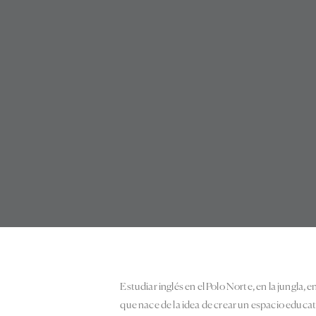
Estudiar inglés en el Polo Norte, en la jungla,
que nace de la idea de crear un espacio educ