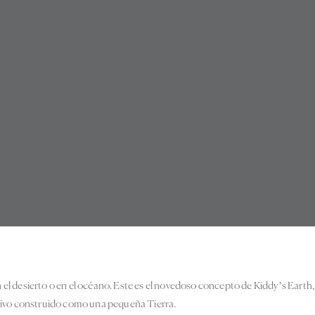
 en el desierto o en el océano. Este es el novedoso concepto de Kiddy’s Eart
ativo construido como una pequeña Tierra.