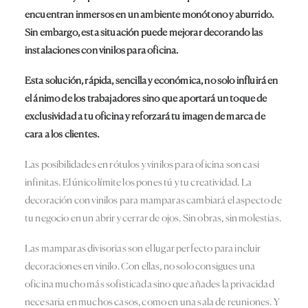
encuentran inmersos en un ambiente monótono y aburrido.
Sin embargo, esta situación puede mejorar decorando las
instalaciones con
vinilos para oficina.
Esta solución, rápida, sencilla y económica, no solo influirá en
el ánimo de los trabajadores sino que aportará un toque de
exclusividad a tu oficina y reforzará tu imagen de marca de
cara a los clientes.
Las posibilidades en rótulos y vinilos para oficina son casi
infinitas. El único límite los pones tú y tu creatividad. La
decoración con vinilos para mamparas cambiará el aspecto de
tu negocio en un abrir y cerrar de ojos. Sin obras, sin molestias.
Las mamparas divisorias son el lugar perfecto para incluir
decoraciones en vinilo. Con ellas, no solo consigues una
oficina mucho más sofisticada sino que añades la privacidad
necesaria en muchos casos, como en una sala de reuniones. Y