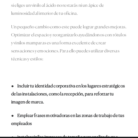
si eliges un vinilo al ácido no restarás ni un ápice de
luminosidad al interior de tu oficina.
Un pequeño cambio como este puede lograr grandes mejoras.
Optimizar el espacio y reorganizarlo ayudándonos con rótulos
y vinilos mamparas es una forma excelente de crear
sensaciones y emociones. Para ello puedes utilizar diversas
técnicas y estilos:
● Incluir tu identidad corporativa en los lugares estratégicos
de las instalaciones, como la recepción, para reforzar tu
imagen de marca.
● Emplear frases motivadoras en las zonas de trabajo de tus
empleados
● instalar vinilos impresos de tamaño personalizado que