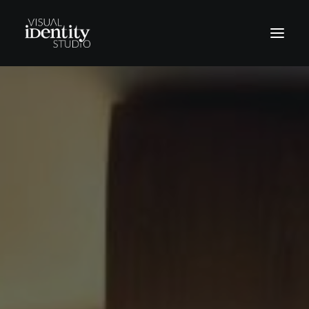
Vinilos
Rótulos
Letras corpóreas
Rotulación Vehículos
Señalética
Revestimientos